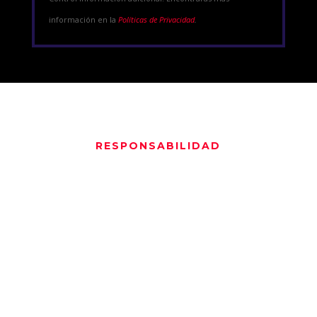
información en la
Políticas de Privacidad
.
RESPONSABILIDAD
Lee con
Atención
Desde nuestra web te compartiremos Cursos y
herramientas que recomendamos, pero ten en
cuenta que no somos los creadores, por lo cual
no somos responsables por lo que allí
obtengas. Sí nuestro compromiso es investigar
y no recomendar cualquier cosa, pero no